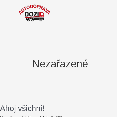
Přeskočit
na
obsah
Nezařazené
Ahoj všichni!