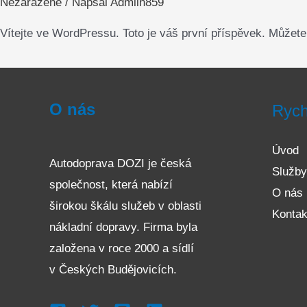
Nezařazené
/ Napsal
Admiin859
Vítejte ve WordPressu. Toto je váš první příspěvek. Můžete
O nás
Rych
Úvod
Autodoprava DOZI je česká
Služb
společnost, která nabízí
O nás
širokou škálu služeb v oblasti
Kontak
nákladní dopravy. Firma byla
založena v roce 2000 a sídlí
v Českých Budějovicích.